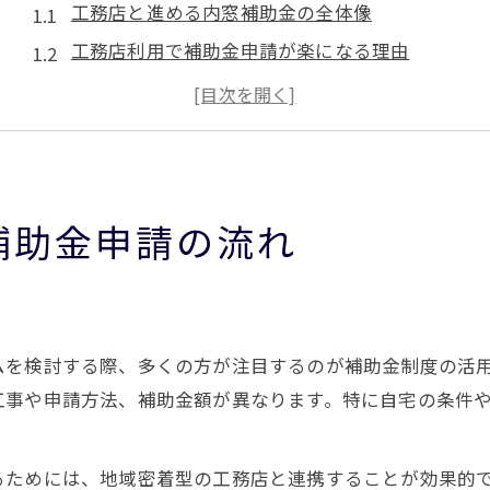
工務店と進める内窓補助金の全体像
工務店利用で補助金申請が楽になる理由
内窓補助金の申請手順を工務店が解説
工務店選びが補助金申請成功のカギ
実務目線で見る工務店の補助金対応力
断熱リフォームと補助金活用の最新事情
補助金申請の流れ
断熱リフォームで工務店が提案する補助金活用法
工務店が知る内窓断熱と補助金の最新動向
最新の断熱補助金を工務店が徹底調査
工務店と補助金で叶う断熱リフォームの実態
ムを検討する際、多くの方が注目するのが補助金制度の活
工務店視点でわかる断熱リフォームの助成事情
工事や申請方法、補助金額が異なります。特に自宅の条件
内窓補助金を賢く使うポイントを解説
工務店が教える内窓補助金活用のコツ
るためには、地域密着型の工務店と連携することが効果的