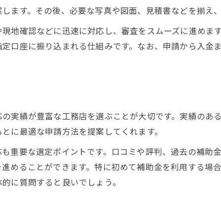
案します。その後、必要な写真や図面、見積書などを揃え
工務店と確認する内窓補助金の条件
申請時に工務店が見落としやすい注意点
や現地確認などに迅速に対応し、審査をスムーズに進めま
指定口座に振り込まれる仕組みです。なお、申請から入金
工務店を通じた補助金審査のポイント
内窓リフォームと補助金利用で実現する安心生活
工務店と叶える内窓リフォームの安心感
補助金活用で広がる快適な住まいづくり
応の実績が豊富な工務店を選ぶことが大切です。実績のあ
工務店が支える補助金と安心のリフォーム
もとに最適な申請方法を提案してくれます。
内窓リフォームと補助金で実現する快適生活
工務店と補助金利用で暮らしが変わる理由
応も重要な選定ポイントです。口コミや評判、過去の補助
を進めることができます。特に初めて補助金を利用する場
体的に質問すると良いでしょう。