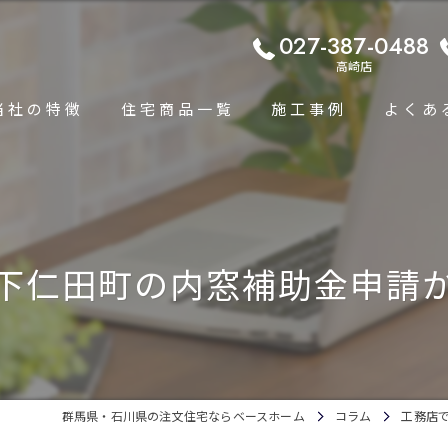
027-387-0488
高崎店
当社の特徴
住宅商品一覧
施工事例
よくあ
コンセプト
平屋住宅専門ページ
高断熱
規格住宅プラン
下仁田町の内窓補助金申請
耐震
単身者・小家族向け規格住宅
省エネ
高性能
群馬県・石川県の注文住宅ならベースホーム
コラム
工務店