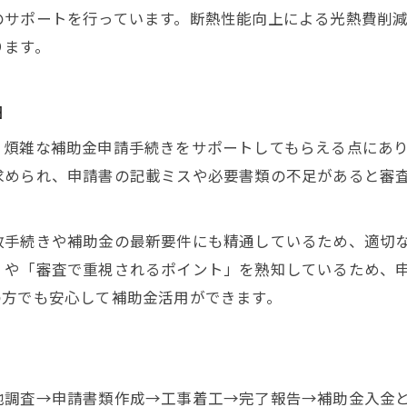
内窓補助金を最大限引き出す工務店活用法
のサポートを行っています。断熱性能向上による光熱費削
ります。
工務店目線で見る補助金対象の見極め方
内窓補助金の賢い申請は工務店選びから
由
工務店で失敗しない内窓補助金の使い方
申請から入金まで失敗しない工務店の選び方
、煩雑な補助金申請手続きをサポートしてもらえる点にあ
求められ、申請書の記載ミスや必要書類の不足があると審
工務店選びで失敗しない補助金入金のコツ
入金まで安心できる工務店の見分け方
工務店の実績から見る補助金入金スピード
政手続きや補助金の最新要件にも精通しているため、適切
」や「審査で重視されるポイント」を熟知しているため、
補助金入金で失敗しない工務店活用術
の方でも安心して補助金活用ができます。
工務店が補助金入金まで丁寧にサポート
補助金の対象条件と手続きの落とし穴とは
工務店が解説する補助金対象条件の要点
地調査→申請書類作成→工事着工→完了報告→補助金入金
補助金申請で工務店が注意する落とし穴