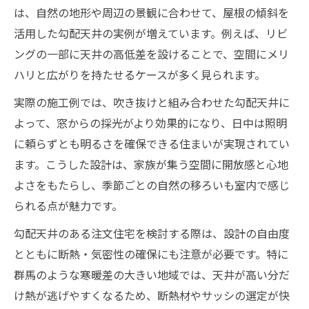
は、自然の地形や周辺の景観に合わせて、屋根の傾斜を
り
活用した勾配天井の実例が増えています。例えば、リビ
勾配天井が映える家を注文住宅で建てる方
ングの一部に天井の高低差を設けることで、空間にメリ
法
ハリと広がりを持たせるケースが多く見られます。
中庭のある家に合う勾配天井の取り入れ方
実際の施工例では、吹き抜けと組み合わせた勾配天井に
注文住宅で快適に暮らすための勾配天井活用術
よって、窓からの採光がより効果的になり、日中は照明
注文住宅の勾配天井で快適な住空間を実現
に頼らずとも明るさを確保できる住まいが実現されてい
勾配天井がもたらす注文住宅の居心地向上
ます。こうした設計は、家族が集う空間に開放感と心地
術
よさをもたらし、季節ごとの自然の移ろいも室内で感じ
中庭と勾配天井を活かす注文住宅の工夫点
られる点が魅力です。
注文住宅の勾配天井で光と風を楽しむ方法
勾配天井のある注文住宅を検討する際は、設計の自由度
おしゃれな暮らしを彩る勾配天井の活用例
とともに断熱・気密性の確保にも注意が必要です。特に
中庭のある家と勾配天井の魅力を徹底解説
群馬のような寒暖差の大きい地域では、天井が高い分だ
注文住宅で叶う中庭と勾配天井の魅力発見
け熱が逃げやすくなるため、断熱材やサッシの選定が快