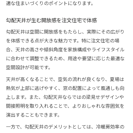
勾配天井と中庭が調和する注文住宅の魅力
適な住まいづくりのポイントになります。
おしゃれな中庭のある家と注文住宅の勾配
勾配天井が生む開放感を注文住宅で体感
天井
注文住宅で家族がつながる中庭と勾配天井
勾配天井は空間に開放感をもたらし、実際にその広がり
を体感できる点が大きな魅力です。特に注文住宅の場
中庭のある注文住宅で開放感を最大化する
合、天井の高さや傾斜角度を家族構成やライフスタイル
方法
に合わせて調整できるため、用途や要望に応じた最適な
勾配天井のデメリットと賢い対策法とは
空間設計が可能です。
注文住宅の勾配天井デメリットとその対策
天井が高くなることで、空気の流れが良くなり、夏場は
勾配天井による光熱費対策を注文住宅で実
熱気が上部に逃げやすく、窓の配置によって風通しも向
践
上します。また、勾配天井ならではの梁見せデザインや
収納不足を防ぐ注文住宅の勾配天井活用法
間接照明を取り入れることで、よりおしゃれな雰囲気を
勾配天井の固定資産税への配慮と注文住宅
演出することもできます。
の工夫
一方で、勾配天井のデメリットとしては、冷暖房効率の
おしゃれと快適性を両立する勾配天井対策