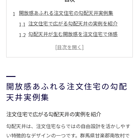
開放感あふれる注文住宅の勾配天井実例集
注文住宅で広がる勾配天井の実例を紹介
勾配天井が生む開放感を注文住宅で体感
自然と調和する注文住宅の勾配天井デザイ
ン
おしゃれな工務店が手がける注文住宅の魅
力
開放感あふれる注文住宅の勾配
中庭のある家で輝く勾配天井の実例特集
憧れの勾配天井を手に入れる家づくりの方法
天井実例集
注文住宅で勾配天井を実現する設計のコツ
注文住宅で広がる勾配天井の実例を紹介
おしゃれな家づくりと勾配天井の関係を解
説
勾配天井は、注文住宅ならではの自由設計を活かしやす
い特徴的なデザインの一つです。群馬県甘楽郡南牧村で
注文住宅の勾配天井で叶える理想の空間作