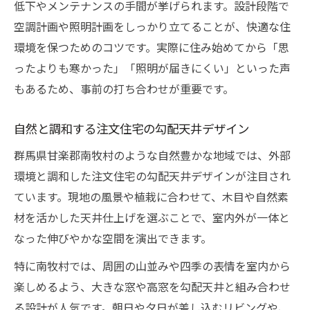
低下やメンテナンスの手間が挙げられます。設計段階で
術
空調計画や照明計画をしっかり立てることが、快適な住
固定資産税に配慮した注文住宅づくりのコツ
環境を保つためのコツです。実際に住み始めてから「思
注文住宅で固定資産税を抑える設計ポイン
ったよりも寒かった」「照明が届きにくい」といった声
ト
もあるため、事前の打ち合わせが重要です。
勾配天井と固定資産税の関係をわかりやす
く解説
自然と調和する注文住宅の勾配天井デザイン
おしゃれな注文住宅で税負担を軽減する工
群馬県甘楽郡南牧村のような自然豊かな地域では、外部
夫
環境と調和した注文住宅の勾配天井デザインが注目され
注文住宅の勾配天井で賢く税金対策を実践
ています。現地の風景や植栽に合わせて、木目や自然素
固定資産税に強い注文住宅の建て方を紹介
材を活かした天井仕上げを選ぶことで、室内外が一体と
なった伸びやかな空間を演出できます。
特に南牧村では、周囲の山並みや四季の表情を室内から
楽しめるよう、大きな窓や高窓を勾配天井と組み合わせ
る設計が人気です。朝日や夕日が差し込むリビングや、