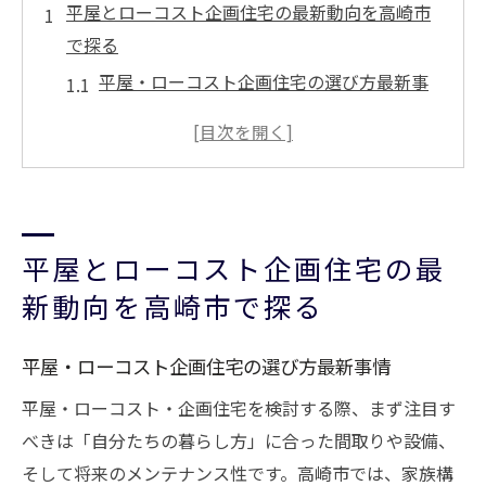
平屋とローコスト企画住宅の最新動向を高崎市
で探る
平屋・ローコスト企画住宅の選び方最新事
情
高崎市で注目の平屋・ローコスト住宅動向
規格住宅のメリットと平屋の人気理由
平屋・ローコスト企画住宅の新しいトレン
ド分析
平屋とローコスト企画住宅の最
高崎市で平屋・ローコスト住宅が選ばれる
新動向を高崎市で探る
背景
家族で暮らす理想の平屋住宅を叶えるコツとは
平屋・ローコスト企画住宅の選び方最新事情
家族に合った平屋・ローコスト企画住宅設
平屋・ローコスト・企画住宅を検討する際、まず注目す
計法
べきは「自分たちの暮らし方」に合った間取りや設備、
平屋住宅で叶える家族の快適な暮らし方
そして将来のメンテナンス性です。高崎市では、家族構