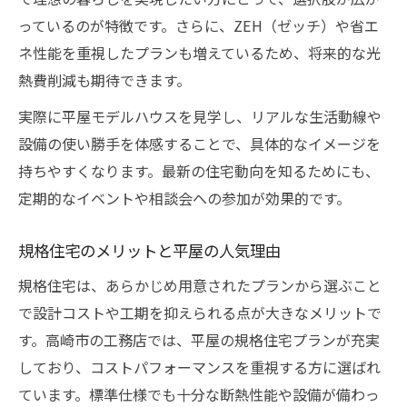
規格住宅を賢く活用した住まいづくりの提案
っているのが特徴です。さらに、ZEH（ゼッチ）や省エ
平屋・ローコスト企画住宅の規格住宅活用
ネ性能を重視したプランも増えているため、将来的な光
法
熱費削減も期待できます。
規格住宅で平屋暮らしを実現するポイント
実際に平屋モデルハウスを見学し、リアルな生活動線や
平屋・ローコスト企画住宅のプラン活用事
設備の使い勝手を体感することで、具体的なイメージを
例
持ちやすくなります。最新の住宅動向を知るためにも、
定期的なイベントや相談会への参加が効果的です。
家族構成に合わせた規格住宅の選び方
平屋・ローコスト企画住宅で叶える時短家
規格住宅のメリットと平屋の人気理由
づくり
規格住宅は、あらかじめ用意されたプランから選ぶこと
快適に暮らせる平屋住宅の秘訣と資金計画の工
で設計コストや工期を抑えられる点が大きなメリットで
夫
す。高崎市の工務店では、平屋の規格住宅プランが充実
平屋・ローコスト企画住宅の快適な暮らし
しており、コストパフォーマンスを重視する方に選ばれ
方
ています。標準仕様でも十分な断熱性能や設備が備わっ
平屋住宅の資金計画で失敗しない工夫術