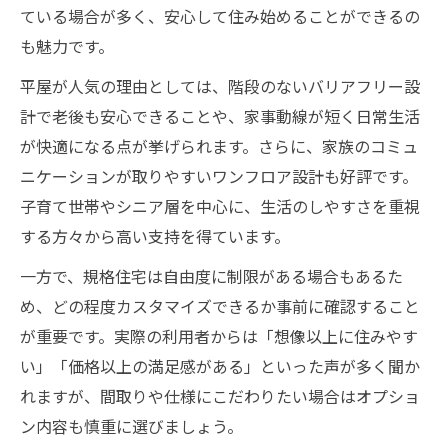
ている場合が多く、安心して住み始めることができるの
ローコスト企画住宅で叶える省エネと節約
も魅力です。
術
平屋が人気の理由としては、階段のないバリアフリー設
家族の安心を守る平屋・ローコスト住宅の
計で老後も安心できることや、家事動線が短く日常生活
資金対策
が快適になる点が挙げられます。さらに、家族のコミュ
長く快適に暮らせる平屋・企画住宅の条件
ニケーションが取りやすいワンフロア設計も好評です。
子育て世帯やシニア層を中心に、生活のしやすさを重視
する方々から高い支持を得ています。
一方で、規格住宅は自由度に制限がある場合もあるた
め、どの程度カスタマイズできるか事前に確認すること
が重要です。実際の利用者からは「想像以上に住みやす
い」「価格以上の満足感がある」といった声が多く聞か
れますが、間取りや仕様にこだわりたい場合はオプショ
ン内容も慎重に選びましょう。