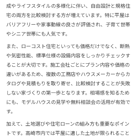
成やライフスタイルの多様化に伴い、自由設計と規格住
平屋・ローコスト企画住宅の間取り工夫ポ
宅の両方を比較検討する方が増えています。特に平屋は
イント
バリアフリーや家事動線の良さが評価され、子育て世帯
理想の動線を意識した平屋住宅づくりの秘
やシニア世帯にも人気です。
訣
平屋・ローコスト企画住宅で安心の子育て
また、ローコスト住宅といっても価格だけでなく、断熱
生活
や気密性能、標準仕様の設備内容をしっかりチェックす
ることが大切です。施工会社ごとにプラン内容や価格の
高崎市で選びたいローコスト企画住宅の特徴解
違いがあるため、複数の工務店やハウスメーカーからカ
説
タログや見積もりを取り寄せ、比較検討することが失敗
高崎市の平屋・ローコスト企画住宅の特徴
しない家づくりの第一歩となります。相場感を知るため
比較
にも、モデルハウスの見学や無料相談会の活用が有効で
コストを抑えた平屋住宅の魅力と注意点
す。
平屋・ローコスト企画住宅の標準仕様をチ
加えて、土地選びや住宅ローンの組み方も重要なポイン
ェック
トです。高崎市内では平屋に適した土地が限られること
高崎市で選ぶべきローコスト住宅の選択基