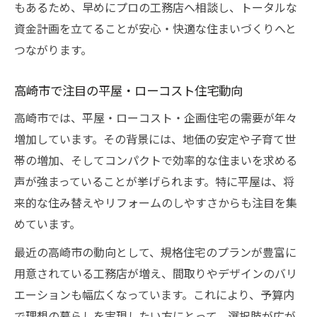
もあるため、早めにプロの工務店へ相談し、トータルな
準
資金計画を立てることが安心・快適な住まいづくりへと
平屋・ローコスト企画住宅の品質と信頼性
つながります。
とは
失敗しない平屋・ローコスト住宅選びのポイン
高崎市で注目の平屋・ローコスト住宅動向
ト
高崎市では、平屋・ローコスト・企画住宅の需要が年々
平屋・ローコスト企画住宅で失敗しない選
増加しています。その背景には、地価の安定や子育て世
び方
帯の増加、そしてコンパクトで効率的な住まいを求める
工務店選びで重視すべき平屋・企画住宅の
声が強まっていることが挙げられます。特に平屋は、将
条件
来的な住み替えやリフォームのしやすさからも注目を集
平屋・ローコスト住宅で後悔しないための
めています。
比較法
最近の高崎市の動向として、規格住宅のプランが豊富に
規格住宅のデメリットと賢い対策ポイント
用意されている工務店が増え、間取りやデザインのバリ
平屋・ローコスト企画住宅の保証とアフタ
エーションも幅広くなっています。これにより、予算内
ーケア
で理想の暮らしを実現したい方にとって、選択肢が広が