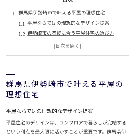
群馬県伊勢崎市で叶える平屋の理想住宅
平屋ならではの理想的なデザイン提案
伊勢崎市の気候に合う平屋住宅の選び方
家族の暮らしに寄り添う平屋の魅力
群馬県の土地活用と平屋住宅の関係性
注文住宅で叶える平屋デザインの特徴
家族が快適に暮らす平屋デザインの工夫
群馬県伊勢崎市で叶える平屋の
生活動線を意識した平屋デザインの秘訣
理想住宅
家族構成に合わせる平屋の間取りアイデア
平屋住宅で生まれる家族の団らん空間
平屋ならではの理想的なデザイン提案
快適性を重視した平屋設計の工夫ポイント
平屋住宅のデザインは、ワンフロアで暮らしが完結する
注文住宅で実現する理想の平屋暮らし
という利点を最大限に活かすことが重要です。群馬県伊