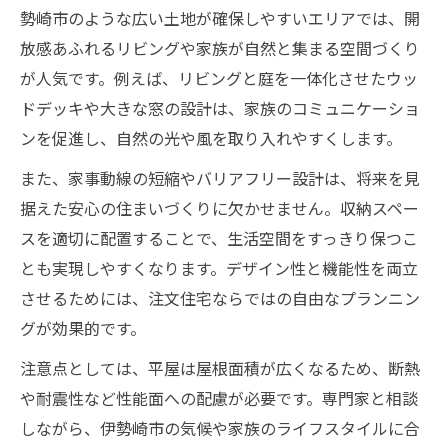
伊勢崎市で平屋を建てるなら知っておきたいこ
勢崎市のような広い土地が確保しやすいエリアでは、開
と
放感あふれるリビングや家族が自然と集まる空間づくり
伊勢崎市の土地選びで平屋を活かす方法
が人気です。例えば、リビングと庭を一体化させたウッ
平屋住宅に適した土地条件の見極め方
ドデッキや大きな窓の設計は、家族のコミュニケーショ
注文住宅で叶う平屋のコストパフォーマン
ンを促進し、自然の光や風を取り入れやすくします。
ス
また、家事動線の短縮やバリアフリー設計は、将来を見
家族のための平屋デザイン実現ポイント
据えた安心の住まいづくりに欠かせません。収納スペー
平屋建設を安心して進めるための注意点
スを適切に配置することで、生活空間をすっきり保つこ
空間設計を重視した平屋の住まいづくり
とも実現しやすくなります。デザイン性と機能性を両立
させるためには、注文住宅ならではの自由なプランニン
開放感あふれる平屋空間デザインの魅力
グが効果的です。
平屋ならではの効率的な空間設計術
家族が集うリビングの平屋設計ポイント
注意点としては、平屋は屋根面積が広くなるため、断熱
や耐震性など性能面への配慮が必要です。専門家と相談
平屋住宅で叶える快適な収納アイデア
しながら、伊勢崎市の気候や家族のライフスタイルに合
自然素材を活かした平屋空間づくり