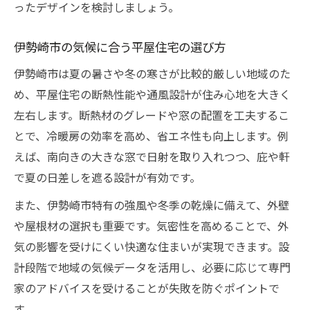
ったデザインを検討しましょう。
平屋住宅で実現する自然素材の暮らし
平屋デザインに合う自然素材の選び方
伊勢崎市の気候に合う平屋住宅の選び方
健康志向の家族に最適な平屋住宅の素材
伊勢崎市は夏の暑さや冬の寒さが比較的厳しい地域のた
自然の温もりを感じる平屋暮らしの魅力
め、平屋住宅の断熱性能や通風設計が住み心地を大きく
群馬県で人気の自然素材平屋事例紹介
左右します。断熱材のグレードや窓の配置を工夫するこ
注文住宅で叶える自然素材の平屋住宅
とで、冷暖房の効率を高め、省エネ性も向上します。例
断熱性に優れた平屋の設計ポイント解説
えば、南向きの大きな窓で日射を取り入れつつ、庇や軒
で夏の日差しを遮る設計が有効です。
伊勢崎市の気候に最適な平屋断熱対策
平屋住宅で省エネを実現する設計工夫
また、伊勢崎市特有の強風や冬季の乾燥に備えて、外壁
や屋根材の選択も重要です。気密性を高めることで、外
家族の健康守る高断熱平屋のポイント
気の影響を受けにくい快適な住まいが実現できます。設
注文住宅で叶う快適な断熱性能の平屋
計段階で地域の気候データを活用し、必要に応じて専門
平屋デザインと断熱性のバランス術
家のアドバイスを受けることが失敗を防ぐポイントで
す。