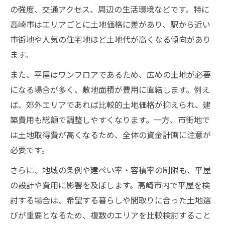
新築平屋の価格帯を賢く理解する方法
の強度、交通アクセス、周辺の生活環境などです。特に
新築平屋の価格帯と高崎市の現状把握
高崎市はエリアごとに土地価格に差があり、駅から近い
平屋新築時に知るべき価格帯の目安
市街地や人気の住宅地ほど土地代が高くなる傾向があり
高崎市で平屋新築時の費用変動要因とは
ます。
新築平屋のコスト内訳を詳しく解説
また、平屋はワンフロアであるため、広めの土地が必要
平屋新築で失敗しない価格比較のコツ
になる場合が多く、敷地面積が費用に直結します。例え
平屋購入で失敗しない資金計画のコツ
ば、郊外エリアであれば比較的土地価格が抑えられ、建
築費用も総額で調整しやすくなります。一方、市街地で
平屋購入時に重要な資金計画の立て方
は土地取得費が高くなるため、全体の資金計画に注意が
高崎市で平屋の資金計画を成功させる秘訣
必要です。
平屋のローン返済を見据えた予算の組み方
さらに、地域の条例や建ぺい率・容積率の制限も、平屋
将来を見据えた平屋資金計画のポイント
の設計や費用に影響を及ぼします。高崎市内で平屋を検
平屋価格に対応した無理のない資金設計
討する場合は、希望する暮らしや間取りに合った土地選
中古や古民家の平屋も検討してみる価値
びが重要となるため、複数のエリアを比較検討すること
中古平屋や古民家のメリットと価格相場