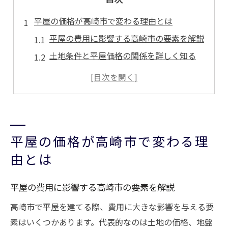
平屋の価格が高崎市で変わる理由とは
平屋の費用に影響する高崎市の要素を解説
土地条件と平屋価格の関係を詳しく知る
平屋の価格差は地域特性でどう変わるか
高崎市で平屋価格が変動する実情とは
平屋価格に影響する建築条件のポイント
理想の平屋を叶える費用相場ガイド
平屋の価格が高崎市で変わる理
平屋価格相場を高崎市でつかむポイント
由とは
平屋の理想を叶える予算設定の方法
高崎で平屋費用を抑えるための相場知識
平屋の費用に影響する高崎市の要素を解説
平屋選びに役立つ費用相場の調べ方とは
高崎市で平屋を建てる際、費用に大きな影響を与える要
平屋の価格帯と理想実現のバランス術
素はいくつかあります。代表的なのは土地の価格、地盤