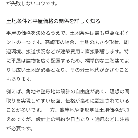
が失敗しないコツです。
高崎市で平屋中古物件を選ぶ際の注意点
古民家平屋の魅力と費用感を比較する
土地条件と平屋価格の関係を詳しく知る
平屋中古物件の選び方と価格交渉のコツ
平屋の価格を決めるうえで、土地条件は最も重要なポイ
高崎市で平屋の中古を探す際のポイント
ントの一つです。高崎市の場合、土地の広さや形状、周
高崎で平屋を安く建てるための費用工夫
辺環境、接道状況などが建築費用に直接影響します。特
に平屋は建物を広く配置するため、標準的な二階建てよ
平屋の価格を抑えるための具体的な工夫
りも広い土地が必要となり、その分土地代がかさむこと
高崎市で平屋費用を節約するコツと注意点
もあります。
平屋建築費用を下げる設計・施工の工夫
例えば、角地や整形地は設計の自由度が高く、理想の間
賢く平屋を安く建てるための情報収集術
取りを実現しやすい反面、価格が高めに設定されている
高崎市で平屋価格を抑える交渉のポイント
ことが多いです。一方、旗竿地や変形地は土地価格が抑
えめですが、設計上の制約や日当たり・通風などに注意
が必要です。