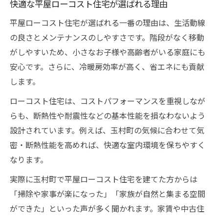
快適な平屋ローコスト住宅が選ばれる理由
平屋・ローコストの企画住宅で快適な暮ら
平屋ローコスト住宅が選ばれる一番の理由は、生活動線
しへ
の良さとメンテナンスのしやすさです。階段がなく移動
玉村町で選ばれる平屋ローコスト住宅の工
がしやすいため、小さなお子様や高齢者がいる家庭にも
夫
安心です。さらに、冷暖房効率が高く、省エネにも貢献
快適性を高める平屋企画住宅の設計ポイン
します。
ト
ローコスト住宅は、コストパフォーマンスを重視しなが
玉村町の地域性に合った平屋住宅の選び方
らも、断熱性や耐震性などの基本性能を損なわないよう
ローコスト企画住宅で実現する快適な住ま
設計されています。例えば、玉村町の気候に合わせて気
い
密・断熱性能を高めれば、快適な室内環境を保ちやすく
ローコスト平屋を検討するなら知っておきたい
なります。
こと
実際に玉村町で平屋ローコスト住宅を建てた方からは
平屋・ローコスト住宅を選ぶ際の注意点
「掃除や家事が楽になった」「家族が自然と集まる空間
企画住宅で見落としがちなポイントまとめ
ができた」といった声が多く聞かれます。家賃や中古住