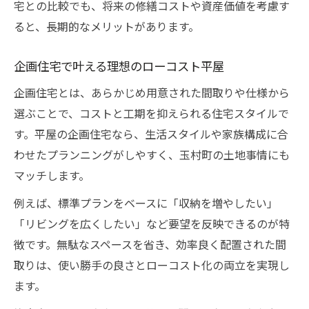
ローコスト平屋のプラン比較で得する方法
宅との比較でも、将来の修繕コストや資産価値を考慮す
ると、長期的なメリットがあります。
失敗しない平屋ローコスト住宅選びのコツ
企画住宅の保証やアフターサービスの確認
企画住宅で叶える理想のローコスト平屋
点
企画住宅とは、あらかじめ用意された間取りや仕様から
長く快適に住める平屋住宅設計の工夫
選ぶことで、コストと工期を抑えられる住宅スタイルで
平屋・ローコスト企画住宅の耐久性と工夫
す。平屋の企画住宅なら、生活スタイルや家族構成に合
将来を見据えた過ごしやすい平屋設計の秘
わせたプランニングがしやすく、玉村町の土地事情にも
訣
マッチします。
ローコスト住宅で省エネを実現するポイン
例えば、標準プランをベースに「収納を増やしたい」
ト
「リビングを広くしたい」など要望を反映できるのが特
快適さが続く平屋ローコスト住宅の設計方
徴です。無駄なスペースを省き、効率良く配置された間
法
取りは、使い勝手の良さとローコスト化の両立を実現し
企画住宅で実践できる間取りの工夫と選び
ます。
方