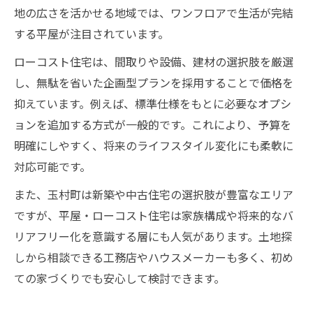
地の広さを活かせる地域では、ワンフロアで生活が完結
相談前に知っておきたい企画住宅の特徴
する平屋が注目されています。
家族構成別に見る平屋企画住宅の提案方法
ローコスト住宅は、間取りや設備、建材の選択肢を厳選
家賃と購入コスト比較で知る判断軸
し、無駄を省いた企画型プランを採用することで価格を
平屋ローコスト住宅と賃貸費用の違いを解
抑えています。例えば、標準仕様をもとに必要なオプシ
説
ョンを追加する方式が一般的です。これにより、予算を
購入コストと家賃比較から見る平屋住宅の
明確にしやすく、将来のライフスタイル変化にも柔軟に
魅力
対応可能です。
ローコスト企画住宅で得られる経済的メリ
また、玉村町は新築や中古住宅の選択肢が豊富なエリア
ット
ですが、平屋・ローコスト住宅は家族構成や将来的なバ
家賃と購入コストのバランスを考えるポイ
リアフリー化を意識する層にも人気があります。土地探
ント
しから相談できる工務店やハウスメーカーも多く、初め
将来を見据えた平屋ローコスト住宅の選択
ての家づくりでも安心して検討できます。
基準
玉村町で叶う快適な平屋生活の秘訣