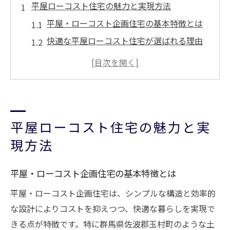
平屋ローコスト住宅の魅力と実現方法
平屋・ローコスト企画住宅の基本特徴とは
快適な平屋ローコスト住宅が選ばれる理由
企画住宅で叶える理想のローコスト平屋
予算内で実現する平屋ローコスト住宅の工
夫
平屋ローコスト住宅と企画住宅の違いを解
平屋ローコスト住宅の魅力と実
説
新しい暮らしへ導く企画住宅選びのコツ
現方法
平屋・ローコスト企画住宅選びの重要ポイ
平屋・ローコスト企画住宅の基本特徴とは
ント
ライフスタイルに合う企画住宅の見極め方
平屋・ローコスト企画住宅は、シンプルな構造と効率的
な設計によりコストを抑えつつ、快適な暮らしを実現で
実例から学ぶ平屋ローコスト住宅の選択基
きる点が特徴です。特に群馬県佐波郡玉村町のような土
準