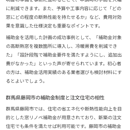
注文住宅で補助金を受ける際のポイント整
に削減できます。また、予算や工事内容に応じて「どの
理
窓にどの程度の断熱性能を持たせるか」など、費用対効
断熱向上を目指す注文住宅のための補助金相談
果を意識した仕様決定も重要なポイントです。
ポイント
補助金を活用した計画の成功事例として、「補助金対象
注文住宅断熱リノベで補助金相談を成功さ
の高断熱窓を複数箇所に導入し、冷暖房費を削減でき
せる方法
た」「設計段階で補助金要件を満たすようにし、追加出
藤岡市住宅改修補助金を活かす断熱計画の
費がなかった」といった声が寄せられています。初心者
コツ
の方は、補助金活用実績のある業者選びも検討材料にす
補助金相談時に準備したい注文住宅の情報
るとよいでしょう。
注文住宅窓リノベにおける断熱性能強化の
群馬県藤岡市の補助金制度と注文住宅の相性
要点
リフォーム業者との補助金相談で失敗しな
群馬県藤岡市では、住宅の省エネ化や断熱性能向上を目
い秘訣
的とした窓リノベ補助金が用意されており、新築の注文
住宅でも条件を満たせば利用可能です。藤岡市の補助金
藤岡市エリアで注目の窓リノベ補助金とは