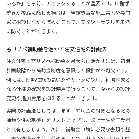
いるか」を事前にチェックすることが重要です。申請手
影響
続きが複雑に感じる場合は、経験豊富な施工業者や専門
注文住宅で補助金を最大限活用するための
家に相談しながら進めることで、失敗やトラブルを未然
秘訣
に防ぐことができます。
藤岡市住宅改修補助金の選び方と注意点
注文住宅の窓リノベで快適な住まいを実現
窓リノベ補助金を活かす注文住宅の計画法
費用を抑えたいなら窓リノベ補助金の申請がカ
注文住宅で窓リノベ補助金を最大限に活かすには、初期
ギ
計画段階から補助金制度を意識した設計が不可欠です。
注文住宅の費用削減に窓リノベ補助金が有
例えば、断熱性能の高い窓やサッシの採用、補助対象と
効
なる仕様の確認を設計時点で行うことで、後からの設計
補助金申請で注文住宅リノベ費用を賢く抑
変更や追加費用を抑えることができます。
える方法
実際の計画法としては、まず「補助金の対象となる窓の
群馬県リフォーム補助金申請の流れとコツ
種類や性能基準」をリストアップし、設計士や施工業者
窓リノベ補助金活用で無駄のない注文住宅
と共有しましょう。次に、補助金申請に必要な書類や証
づくり
明書の準備を事前に進めることで、申請時の手間を大幅