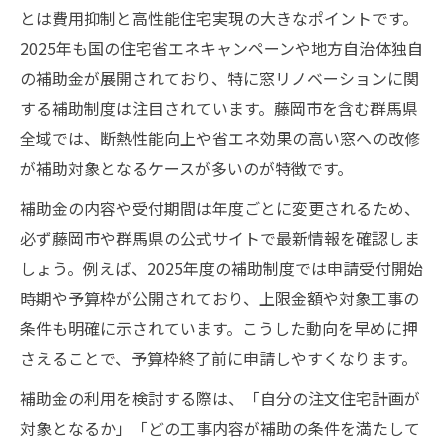
注文住宅計画時に知るべき窓リノベ補助金
とは費用抑制と高性能住宅実現の大きなポイントです。
情報
2025年も国の住宅省エネキャンペーンや地方自治体独自
群馬県リフォーム補助金の申請タイミング
の補助金が展開されており、特に窓リノベーションに関
と注意点
する補助制度は注目されています。藤岡市を含む群馬県
全域では、断熱性能向上や省エネ効果の高い窓への改修
最新の注文住宅向け窓リノベ補助金活用事
が補助対象となるケースが多いのが特徴です。
例
補助金取得を成功させる注文住宅のポイン
補助金の内容や受付期間は年度ごとに変更されるため、
ト
必ず藤岡市や群馬県の公式サイトで最新情報を確認しま
藤岡市の住宅改修で使える窓補助金の手順
しょう。例えば、2025年度の補助制度では申請受付開始
時期や予算枠が公開されており、上限金額や対象工事の
理想の注文住宅には藤岡市の窓補助金が強い味
条件も明確に示されています。こうした動向を早めに押
方
さえることで、予算枠終了前に申請しやすくなります。
注文住宅の理想を叶える窓リノベ補助金戦
略
補助金の利用を検討する際は、「自分の注文住宅計画が
対象となるか」「どの工事内容が補助の条件を満たして
藤岡市窓リノベ補助金が注文住宅に与える