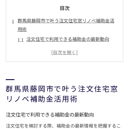
目次
群馬県藤岡市で叶う注文住宅窓リノベ補助金活
用術
注文住宅で利用できる補助金の最新動向
窓リノベ補助金を活かす注文住宅の計画法
群馬県藤岡市の補助金制度と注文住宅の相
性
注文住宅で費用対効果を高める窓リノベ方
法
群馬県藤岡市で叶う注文住宅窓
初めての注文住宅窓リノベ補助金活用の流
リノベ補助金活用術
れ
窓リノベ補助金の最新情報を注文住宅で賢く取
注文住宅で利用できる補助金の最新動向
得
注文住宅を検討する際、補助金の最新情報を把握するこ