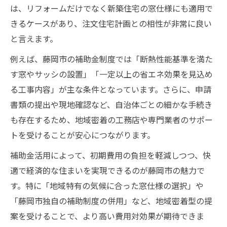
は、リフォームだけでなく新築住宅の窓仕様にも適用で
注文住宅で注目の藤岡市窓リノベ補助金特
きるケースがあり、注文住宅計画との相性が非常に良い
徴
と言えます。
藤岡市リフォーム補助金のメリットと注意
例えば、藤岡市の補助金制度では「断熱性能基準を満た
点
す窓やサッシの設置」「一定以上の省エネ効果を見込め
注文住宅の窓リノベ最新補助金事情を解説
る工事内容」が主な条件となっています。さらに、申請
藤岡市内で利用可能な住宅改修補助金一覧
書類の提出や現地確認など、自治体ごとの細かな手続き
注文住宅窓リノベ補助金の申請対象をチェ
も存在するため、地域密着の工務店や専門業者のサポー
ック
トを受けることが安心につながります。
補助金活用によって、初期費用の負担を軽減しつつ、快
適で経済的な住まいを実現できるのが藤岡市の魅力で
す。特に「地域特有の気候に合った窓仕様の選択」や
「藤岡市独自の補助制度の併用」など、地域密着型の提
案を受けることで、より高い費用対効果が期待できま