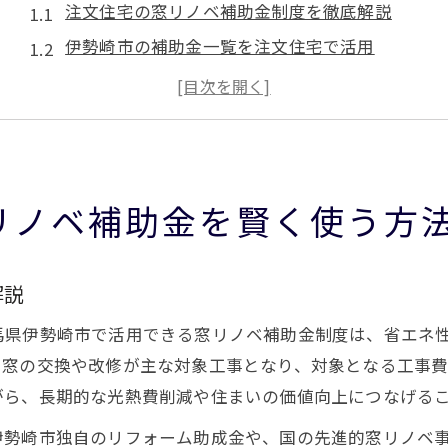
注文住宅の窓リノベ補助金制度を徹底解説
伊勢崎市の補助金一覧を注文住宅で活用
リフォーム補助金と注文住宅の賢い併用法
注文住宅のための補助金申請準備ポイント
注文住宅と窓リノベで快適な省エネ生活を実現
注文住宅の断熱性能改善に補助金活用を検討するなら
リノベ補助金を賢く使う方
注文住宅で断熱窓リノベ補助金を活用するコツ
断熱リフォームと注文住宅の補助金最新事情
解説
注文住宅で補助金を使った断熱性能向上の手順
群馬県伊勢崎市の断熱補助金と注文住宅の関係
馬県伊勢崎市で活用できる窓リノベ補助金制度は、省エネ
断熱性能改善のための注文住宅補助金申請方法
る窓の交換や改修が主な対象工事となり、対象となる工事
がら、長期的な光熱費削減や住まいの価値向上につなげる
住宅リフォームで得するための補助金申請ポイント
注文住宅の補助金申請で注意すべきポイント
伊勢崎市独自のリフォーム助成金や、国の先進的窓リノベ