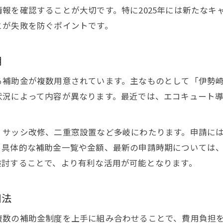
リフォーム補助金申請と注文住宅の成功術
報を確認することが大切です。特に2025年には新たなキ
とが失敗を防ぐポイントです。
伊勢崎市リフォーム補助金と注文住宅の条件
注文住宅で得する補助金申請の流れを解説
用
補助金を活かす注文住宅リフォームの進め方
窓リノベで省エネ実現！補助金制度の最新情報
る補助金が複数用意されています。主なものとして「伊勢
状況によって内容が異なります。最近では、エコキュート
注文住宅向け窓リノベ補助金の最新情報を紹介
省エネ住宅実現に役立つ注文住宅補助金活用法
注文住宅の窓リノベで使える補助金の種類
、サッシ改修、二重窓設置など多岐にわたります。申請に
。具体的な補助金一覧や金額、最新の申請時期については
注文住宅と窓リノベ補助金の省エネ効果とは
検討することで、より有利な活用が可能となります。
窓リノベ補助金で叶える注文住宅の快適環境
伊勢崎市の窓リフォーム補助金一覧を徹底解説
用法
注文住宅で利用できる窓リフォーム補助金一覧
複数の補助金制度を上手に組み合わせることで、費用負担
伊勢崎市の補助金一覧と注文住宅の選び方