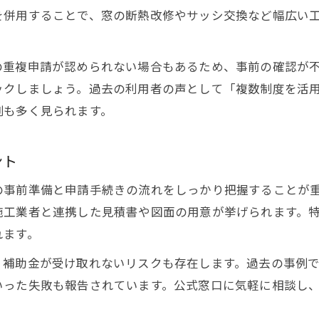
を併用することで、窓の断熱改修やサッシ交換など幅広い
注文住宅の窓リノベ補助金一覧の見方と比較
リフォーム補助金と注文住宅の適用条件を確認
の重複申請が認められない場合もあるため、事前の確認が
注文住宅での窓リフォーム補助金活用ポイント
ックしましょう。過去の利用者の声として「複数制度を活
快適な住まい作りに役立つ注文住宅の補助金情報
例も多く見られます。
注文住宅で叶える快適住まいと補助金利用法
注文住宅の補助金で実現する快適な窓リノベ
ント
快適な注文住宅には補助金制度の活用が重要
の事前準備と申請手続きの流れをしっかり把握することが
注文住宅の住み心地向上と補助金の結びつき
施工業者と連携した見積書や図面の用意が挙げられます。
補助金を活かした快適注文住宅リフォーム術
れます。
、補助金が受け取れないリスクも存在します。過去の事例
いった失敗も報告されています。公式窓口に気軽に相談し
。