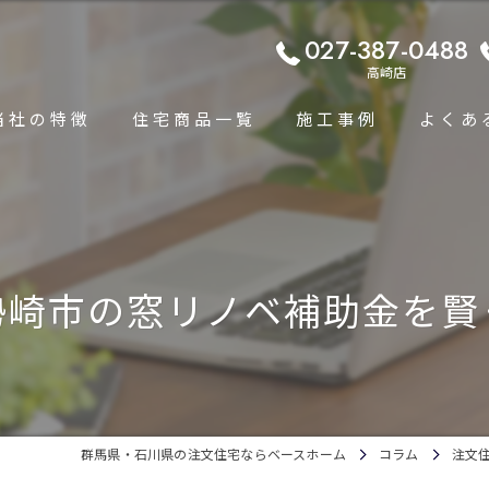
027-387-0488
高崎店
当社の特徴
住宅商品一覧
施工事例
よくあ
コンセプト
平屋住宅専門ページ
高断熱
規格住宅プラン
勢崎市の窓リノベ補助金を賢
耐震
単身者・小家族向け規格住宅
省エネ
高性能
群馬県・石川県の注文住宅ならベースホーム
コラム
注文