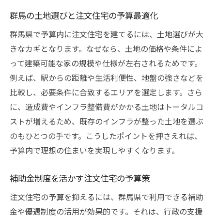
群馬の注文住宅相場と予算設定のコツ
群馬の土地選びと注文住宅の予算最適化
注文住宅の補助金制度と申請ポイント
群馬県で予算内に注文住宅を建てるには、土地選びが大
相場を知って補助金を最大限に活用する方
きなカギとなります。なぜなら、土地の価格や条件によ
法
って建築可能な家の規模や仕様が左右されるためです。
注文住宅の費用を抑える補助金活用術
例えば、駅からの距離や生活利便性、地盤の強さなどを
群馬で注文住宅を建てるなら知りたい相場
比較し、必要条件に合致するエリアを選定します。さら
事情
に、造成費やインフラ整備費がかかる土地はトータルコ
注文住宅の予算内実現に役立つ補助金の使
ストが増えるため、既存のインフラが整った土地を選ぶ
い方
のもひとつの手です。こうしたポイントを押さえれば、
理想の家づくりと群馬県の費用目安解説
予算内で理想の住まいを実現しやすくなります。
理想の注文住宅に必要な費用目安とは
補助金制度を活かす注文住宅の予算策
群馬の注文住宅費用と家づくりの流れを解
説
注文住宅の予算を抑えるには、群馬県で利用できる補助
金や優遇制度の活用が効果的です。それは、行政の支援
注文住宅の価格帯別で見る費用の考え方