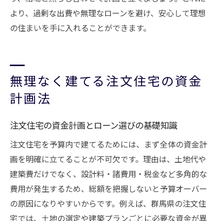
より、過剰な出費や無理なローンを避け、安心して理想
後悔しない注文住宅を建てるための判断基
の住まいを手に入れることができます。
準
相場を知って納得の注文住宅を建てる
注文住宅の相場を把握して賢く家を建てる
無理なく建てる注文住宅の資金
手順
計画法
群馬の注文住宅市場動向や相場情報を解説
相場比較で見極める注文住宅の適正価格と
注文住宅の資金計画とローン選びの基礎知識
は
注文住宅を予算内で建てるためには、まず全体の資金計
注文住宅を建てる前に知りたい相場知識
画を明確に立てることが不可欠です。理由は、土地代や
相場を参考に納得の注文住宅プランを作成
建築費だけでなく、設計料・諸費用・税金など多角的な
注文住宅の相場理解が満足度アップの鍵
費用が発生するため、総額を把握しないと予算オーバー
の原因になりやすいからです。例えば、群馬県の注文住
宅では、土地の選定や建築プランごとに必要な資金が異