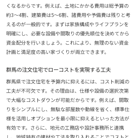
くなるからです。例えば、土地にかかる費用は総予算の
住宅ローンと注文住宅の返済計画を立てる
約3〜4割、建築費は5〜6割、諸費用や予備費は残りと考
方法
えるのが一般的です。まずは家族構成やライフプランを
補助金を活用した注文住宅の資金最適化
明確にし、必要な設備や間取りの優先順位を決めてから
予算と相場感覚を両立させる住宅計画
資金配分を行いましょう。これにより、無理のない資金
おしゃれな注文住宅を予算内で実現へ
計画と満足度の高い家づくりが両立できます。
注文住宅でおしゃれ空間を予算内に収める
コツ
群馬の注文住宅でローコストを実現する工夫
群馬の注文住宅で人気のデザイン実例紹介
群馬県で注文住宅を予算内に抑えるには、コスト削減の
予算を抑えた注文住宅の間取りとインテリ
工夫が不可欠です。その理由は、仕様や設備の選択次第
ア選び
で大幅なコストダウンが可能だからです。例えば、間取
りをシンプルにし、無駄な部屋数や動線を省く、標準仕
ローコストでも叶う注文住宅の工夫と工法
様を活用しオプションを最小限に抑えるといった方法が
注文住宅のデザイン性と予算の最適バラン
有効です。さらに、地元の工務店や設計事務所と連携
ス
し、地域特有の建材や工法を取り入れることでコストと