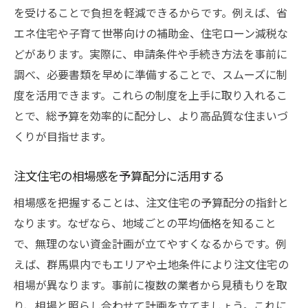
を受けることで負担を軽減できるからです。例えば、省
家づくりで損しないための費用計画術
エネ住宅や子育て世帯向けの補助金、住宅ローン減税な
注文住宅の費用と価値を見極めるポイント
どがあります。実際に、申請条件や手続き方法を事前に
群馬の相場を踏まえた理想の家づくり戦略
調べ、必要書類を早めに準備することで、スムーズに制
予算内で後悔しない注文住宅の選び方
度を活用できます。これらの制度を上手に取り入れるこ
注文住宅選びで後悔しないための予算管理
とで、総予算を効率的に配分し、より高品質な住まいづ
術
くりが目指せます。
群馬で理想を叶える注文住宅の選び方のコ
注文住宅の相場感を予算配分に活用する
ツ
予算内で満足度の高い注文住宅を選ぶポイ
相場感を把握することは、注文住宅の予算配分の指針と
ント
なります。なぜなら、地域ごとの平均価格を知ること
注文住宅の特徴や工法を比較して最適な選
で、無理のない資金計画が立てやすくなるからです。例
択を
えば、群馬県内でもエリアや土地条件により注文住宅の
相場が異なります。事前に複数の業者から見積もりを取
相場とコストパフォーマンス重視の住宅選
り、相場と照らし合わせて計画を立てましょう。これに
び