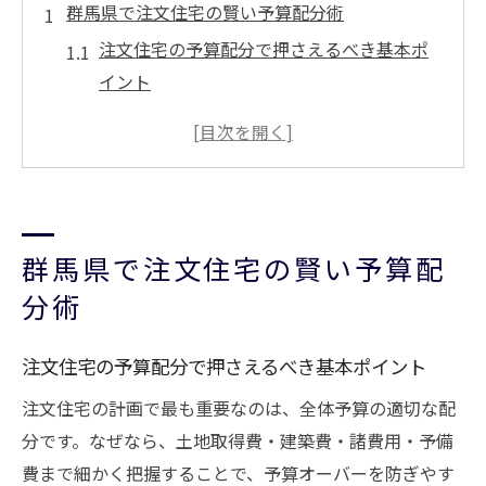
群馬県で注文住宅の賢い予算配分術
注文住宅の予算配分で押さえるべき基本ポ
イント
群馬の注文住宅でローコストを実現する工
夫
注文住宅の費用内訳と配分方法を解説
群馬の土地選びと注文住宅の予算最適化
群馬県で注文住宅の賢い予算配
補助金制度を活かす注文住宅の予算策
注文住宅の相場感を予算配分に活用する
分術
無理なく建てる注文住宅の資金計画法
注文住宅の予算配分で押さえるべき基本ポイント
注文住宅の資金計画とローン選びの基礎知
識
注文住宅の計画で最も重要なのは、全体予算の適切な配
分です。なぜなら、土地取得費・建築費・諸費用・予備
群馬で無理なく家を建てるための計画術
費まで細かく把握することで、予算オーバーを防ぎやす
注文住宅の予算内に収める資金調達のコツ