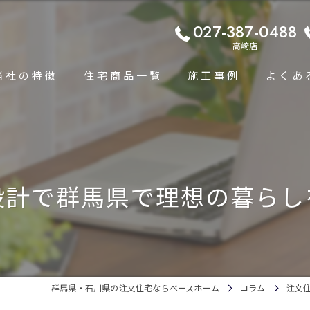
027-387-0488
高崎店
当社の特徴
住宅商品一覧
施工事例
よくあ
コンセプト
平屋住宅専門ページ
高断熱
規格住宅プラン
設計で群馬県で理想の暮らし
耐震
単身者・小家族向け規格住宅
省エネ
高性能
群馬県・石川県の注文住宅ならベースホーム
コラム
注文