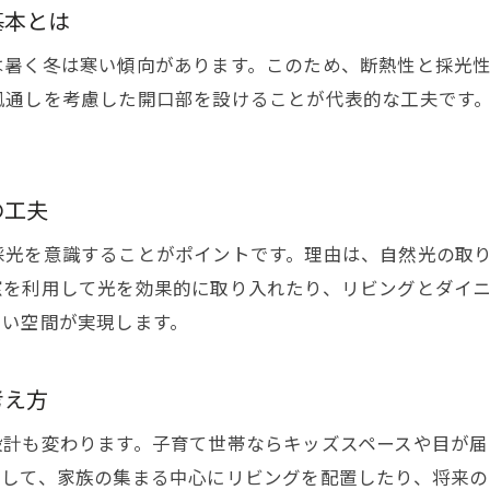
基本とは
注文住宅ならではのリビング活用アイデア
注文住宅リビングの多目的活用術を紹介
は暑く冬は寒い傾向があります。このため、断熱性と採光
趣味や学習に活かせる自由なリビング設計
風通しを考慮した開口部を設けることが代表的な工夫です
個性を活かすリビングのレイアウト実践例
子育て世帯も快適なリビング空間の工夫
の工夫
在宅ワーク対応のリビングスペース活用法
将来を見据えた柔軟なリビング設計ポイント
採光を意識することがポイントです。理由は、自然光の取
窓を利用して光を効果的に取り入れたり、リビングとダイ
家族が集うリビング空間の作り方を解説
よい空間が実現します。
注文住宅で実現する家族団らんリビングの工夫
コミュニケーションを促すリビング設計の秘訣
考え方
家族構成に合わせたリビングゾーニングの考え方
光と風を取り込む快適リビング作りのアイデア
設計も変わります。子育て世帯ならキッズスペースや目が届
として、家族の集まる中心にリビングを配置したり、将来
動線計画で家族が集まりやすい空間を演出