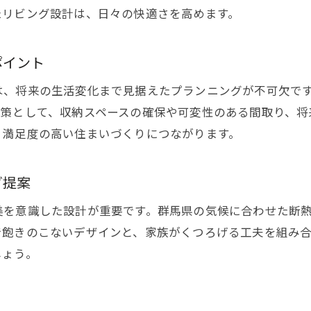
たリビング設計は、日々の快適さを高めます。
将来の変化も考慮したリビング設計のポイント
群馬県の気候を活かすリビング設計ポイント
ポイント
注文住宅で快適さを引き出す断熱リビング設計
は、将来の生活変化まで見据えたプランニングが不可欠で
群馬県の風土を活かした窓配置と採光の工夫
体策として、収納スペースの確保や可変性のある間取り、将
夏涼しく冬暖かいリビング空間のつくり方
、満足度の高い住まいづくりにつながります。
自然エネルギーを取り入れるリビングアイデア
気候対応の省エネリビング設計ポイント紹介
グ提案
注文住宅ならではの気候対策リビング実践術
美を意識した設計が重要です。群馬県の気候に合わせた断
ライフスタイル別リビング設計のヒント集
で飽きのこないデザインと、家族がくつろげる工夫を組み
注文住宅で叶える多様なリビングスタイル提案
しょう。
子育て・共働き世帯向けリビング設計の工夫
趣味重視のリビング空間づくりアイデア
ペットと暮らすためのリビング設計ヒント