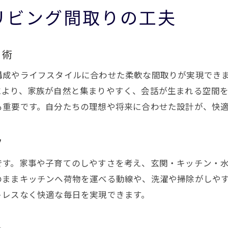
リビング間取りの工夫
将来を見据えた柔軟なリビングの考え方
家族の成長に合わせたリビング設計の重要性
心地よさを追求した注文住宅リビング実例
り術
注文住宅で実現した快適リビング実例集
成やライフスタイルに合わせた柔軟な間取りが実現できま
暮らしやすさを考えたリビング設計の成功例
により、家族が自然と集まりやすく、会話が生まれる空間
こだわりが光るオリジナルリビング空間紹介
も重要です。自分たちの理想や将来に合わせた設計が、快
実際の注文住宅リビング間取りアイデア
ツ
家族の声を反映したリビング設計の実例解説
実例から学ぶ満足度の高いリビングづくり
です。家事や子育てのしやすさを考え、玄関・キッチン・
満足度が高まるリビングづくりの秘訣まとめ
のままキッチンへ荷物を運べる動線や、洗濯や掃除がしや
トレスなく快適な毎日を実現できます。
注文住宅で後悔しないリビング設計の極意
群馬県の気候に合うリビングづくりまとめ