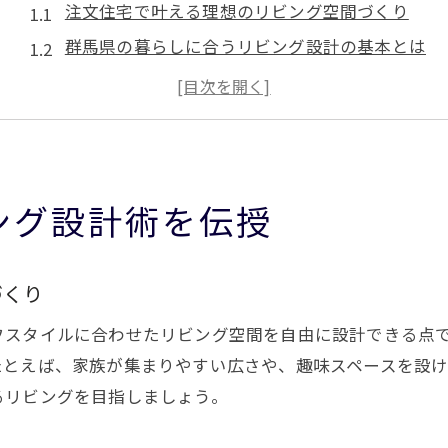
注文住宅で叶える理想のリビング空間づくり
群馬県の暮らしに合うリビング設計の基本とは
間取りや採光を活かしたリビング設計の工夫
家族構成に応じた注文住宅リビングの考え方
注文住宅で後悔しないリビング設計のポイント
快適性とデザイン性を両立するリビング提案
ング設計術を伝授
快適な暮らしへ導くリビング間取りの工夫
注文住宅で実現する快適リビング間取り術
づくり
生活動線を意識したリビング設計のコツ
収納やゾーニングが光る注文住宅の工夫
フスタイルに合わせたリビング空間を自由に設計できる点
家族が集まりやすいリビング間取りの秘訣
たとえば、家族が集まりやすい広さや、趣味スペースを設
るリビングを目指しましょう。
リビングの広さとバランスを最適化する方法
群馬県の気候も活かすリビング間取りの工夫