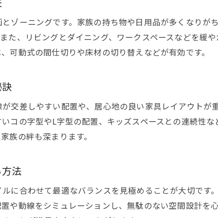
夫
家族みんなが満足するリビング実現のポイント
ライフスタイル別リビング設計のチェックリスト
画とゾーニングです。家族の持ち物や日用品が多くなりが
プロが薦める注文住宅リビング設計の工夫集
。また、リビングとダイニング、ワークスペースなどを緩や
は、可動式の間仕切りや床材の切り替えなどが有効です。
理想のリビング空間を叶える実践ヒント集
秘訣
線が交差しやすい配置や、居心地の良い家具レイアウトが
すいコの字型やL字型の配置、キッズスペースとの連続性な
、家族の絆も深まります。
る方法
イルに合わせて最適なバランスを見極めることが大切です
配置や動線をシミュレーションし、無駄のない空間設計を