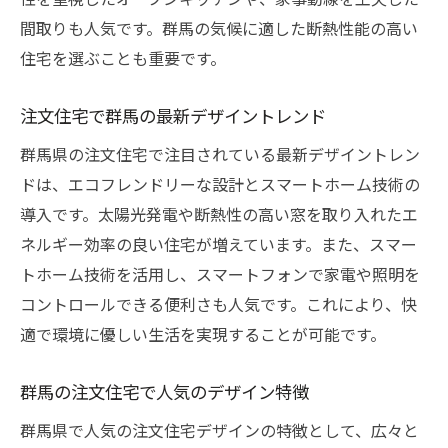
間取りも人気です。群馬の気候に適した断熱性能の高い
住宅を選ぶことも重要です。
注文住宅で群馬の最新デザイントレンド
群馬県の注文住宅で注目されている最新デザイントレン
ドは、エコフレンドリーな設計とスマートホーム技術の
導入です。太陽光発電や断熱性の高い窓を取り入れたエ
ネルギー効率の良い住宅が増えています。また、スマー
トホーム技術を活用し、スマートフォンで家電や照明を
コントロールできる便利さも人気です。これにより、快
適で環境に優しい生活を実現することが可能です。
群馬の注文住宅で人気のデザイン特徴
群馬県で人気の注文住宅デザインの特徴として、広々と