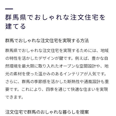
群馬県でおしゃれな注文住宅を
建てる
群馬でおしゃれな注文住宅を実現する方法
群馬県でおしゃれな注文住宅を実現するためには、地域
の特性を活かしたデザインが鍵です。例えば、豊かな自
然環境を最大限に取り入れたオープンな空間設計や、地
元の素材を使った温かみのあるインテリアが人気です。
さらに、群馬の季節感を活かした断熱性や通風設計も重
要です。これにより、四季を通じて快適な住まいを実現
できます。
注文住宅で群馬のおしゃれな暮らしを提案