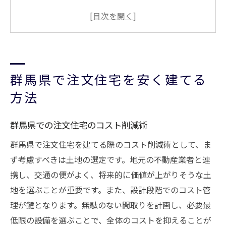
理想の注文住宅を群馬県で安く実現
群馬県の注文住宅で費用を抑えるアイデア
群馬県で注文住宅を安く建てるための選択
肢
群馬県で注文住宅を安く建てる
群馬県で注文住宅を安く建てる秘訣
方法
群馬の注文住宅で理想の住まいを実現
群馬県の注文住宅で理想の住まいを形に
群馬県での注文住宅のコスト削減術
注文住宅で群馬の地域特性を最大限活かす
群馬県で注文住宅を建てる際のコスト削減術として、ま
群馬県で実現する理想の注文住宅の条件
ず考慮すべきは土地の選定です。地元の不動産業者と連
デザイン自由度が高い群馬の注文住宅
携し、交通の便がよく、将来的に価値が上がりそうな土
群馬の注文住宅で夢を叶える方法
地を選ぶことが重要です。また、設計段階でのコスト管
群馬で理想の注文住宅を手に入れるステッ
理が鍵となります。無駄のない間取りを計画し、必要最
プ
低限の設備を選ぶことで、全体のコストを抑えることが