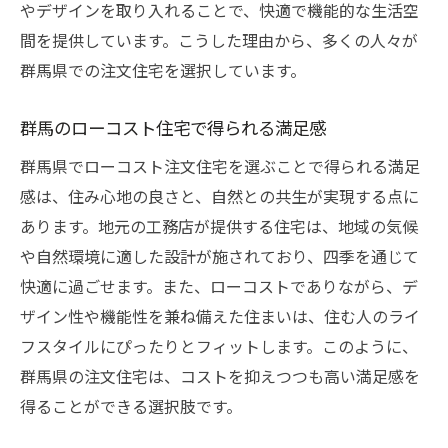
やデザインを取り入れることで、快適で機能的な生活空
間を提供しています。こうした理由から、多くの人々が
群馬県での注文住宅を選択しています。
群馬のローコスト住宅で得られる満足感
群馬県でローコスト注文住宅を選ぶことで得られる満足
感は、住み心地の良さと、自然との共生が実現する点に
あります。地元の工務店が提供する住宅は、地域の気候
や自然環境に適した設計が施されており、四季を通じて
快適に過ごせます。また、ローコストでありながら、デ
ザイン性や機能性を兼ね備えた住まいは、住む人のライ
フスタイルにぴったりとフィットします。このように、
群馬県の注文住宅は、コストを抑えつつも高い満足感を
得ることができる選択肢です。