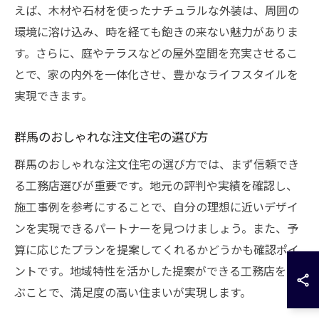
えば、木材や石材を使ったナチュラルな外装は、周囲の
環境に溶け込み、時を経ても飽きの来ない魅力がありま
す。さらに、庭やテラスなどの屋外空間を充実させるこ
とで、家の内外を一体化させ、豊かなライフスタイルを
実現できます。
群馬のおしゃれな注文住宅の選び方
群馬のおしゃれな注文住宅の選び方では、まず信頼でき
る工務店選びが重要です。地元の評判や実績を確認し、
施工事例を参考にすることで、自分の理想に近いデザイ
ンを実現できるパートナーを見つけましょう。また、予
算に応じたプランを提案してくれるかどうかも確認ポイ
ントです。地域特性を活かした提案ができる工務店を選
ぶことで、満足度の高い住まいが実現します。