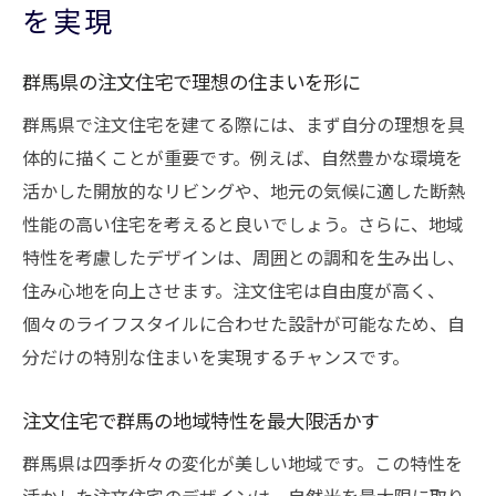
を実現
群馬県の注文住宅で理想の住まいを形に
群馬県で注文住宅を建てる際には、まず自分の理想を具
体的に描くことが重要です。例えば、自然豊かな環境を
活かした開放的なリビングや、地元の気候に適した断熱
性能の高い住宅を考えると良いでしょう。さらに、地域
特性を考慮したデザインは、周囲との調和を生み出し、
住み心地を向上させます。注文住宅は自由度が高く、
個々のライフスタイルに合わせた設計が可能なため、自
分だけの特別な住まいを実現するチャンスです。
注文住宅で群馬の地域特性を最大限活かす
群馬県は四季折々の変化が美しい地域です。この特性を