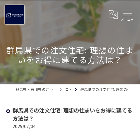
群馬県での注文住宅: 理想の住ま
いをお得に建てる方法は？
群馬県・石川県の注文住宅ならベースホーム
コラム
群馬県での注文住宅: 理想の住まいをお得に建てる方法は？
群馬県での注文住宅: 理想の住まいをお得に建てる
方法は？
2025/07/04