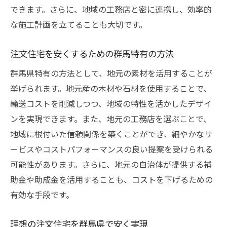
群馬で人気の注文住宅デザインとは
できます。さらに、地域の工務店と密に連携し、効率的
群馬で流行の注文住宅デザインを知る
な施工計画を立てることも大切です。
注文住宅で群馬の最新デザイントレンド
注文住宅を安くするための群馬特有の方法
群馬の注文住宅で人気のデザイン特徴
群馬県特有の方法として、地元の素材を活用することが
群馬県で選ばれる注文住宅デザイン
挙げられます。地元産の木材や石材を使用することで、
群馬の注文住宅で注目すべきデザイン要素
輸送コストを削減しつつ、地域の特性を活かしたデザイ
群馬県での注文住宅デザイン選びのコツ
ンを実現できます。また、地元の工務店を選ぶことで、
注文住宅を群馬県で建てる際の注意点
地域に根付いた信頼関係を築くことができ、細やかなサ
群馬県での注文住宅建設時の重要ポイント
ービスやコストパフォーマンスの良い提案を受けられる
注文住宅を群馬で建てる際の注意事項
可能性があります。さらに、地元の自治体が提供する補
群馬県の注文住宅で失敗しないために
助金や助成金を活用することも、コストを下げるための
群馬で注文住宅を建てる際の基礎知識
有効な手段です。
群馬県での注文住宅建設の注意点
理想の注文住宅を群馬県で安く実現