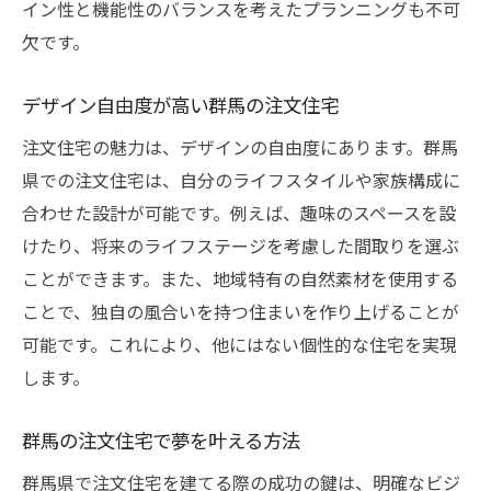
イン性と機能性のバランスを考えたプランニングも不可
欠です。
デザイン自由度が高い群馬の注文住宅
注文住宅の魅力は、デザインの自由度にあります。群馬
県での注文住宅は、自分のライフスタイルや家族構成に
合わせた設計が可能です。例えば、趣味のスペースを設
けたり、将来のライフステージを考慮した間取りを選ぶ
ことができます。また、地域特有の自然素材を使用する
ことで、独自の風合いを持つ住まいを作り上げることが
可能です。これにより、他にはない個性的な住宅を実現
します。
群馬の注文住宅で夢を叶える方法
群馬県で注文住宅を建てる際の成功の鍵は、明確なビジ