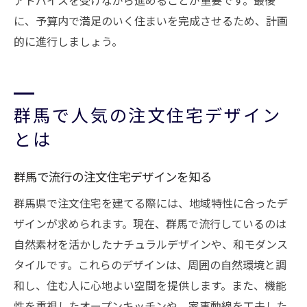
アドバイスを受けながら進めることが重要です。最後
に、予算内で満足のいく住まいを完成させるため、計画
的に進行しましょう。
群馬で人気の注文住宅デザイン
とは
群馬で流行の注文住宅デザインを知る
群馬県で注文住宅を建てる際には、地域特性に合ったデ
ザインが求められます。現在、群馬で流行しているのは
自然素材を活かしたナチュラルデザインや、和モダンス
タイルです。これらのデザインは、周囲の自然環境と調
和し、住む人に心地よい空間を提供します。また、機能
性を重視したオープンキッチンや、家事動線を工夫した