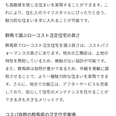
も高級感を感じる住まいを実現することができます。こ
れにより、住む人のライフスタイルにぴったりと合う、
魅力的な住まいを手に入れることが可能です。
群馬で選ぶローコスト注文住宅の良さ
群馬県でローコスト注文住宅を選ぶ良さは、コストパフ
ォーマンスの高さにあります。地元の工務店は、土地の
特性を熟知しているため、無駄のない設計が可能です。
また、群馬県は自然が豊かであるため、外観を景観に調
和させることで、より一層魅力的な住まいを実現できま
す。さらに、地元での施工は、アフターサービスも充実
しており、安心して住宅のメンテナンスを任せることが
できる点も大きなメリットです。
コスパ抜群の群馬県の注文住宅事情