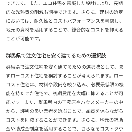
できます。また、エコ住宅を意識した設計により、長期
群馬のローコスト住宅で得られる満足感
的な光熱費の削減も期待できます。さらに、建材の選定
群馬県でおしゃれな注文住宅を建てる
においては、耐久性とコストパフォーマンスを考慮し、
群馬でおしゃれな注文住宅を実現する方法
地元の資材を活用することで、総合的なコストを抑える
ことが可能です。
注文住宅で群馬のおしゃれな暮らしを提案
群馬県でおしゃれな注文住宅を建てる秘訣
群馬県で注文住宅を安く建てるための選択肢
おしゃれな群馬の注文住宅のデザインポイ
群馬県で注文住宅を安く建てるための選択肢として、ま
ント
ずローコスト住宅を検討することが考えられます。ロー
群馬で注文住宅を建てる際のおしゃれな工
コスト住宅は、材料や設備を絞り込み、必要最低限の機
夫
能を持たせた住宅で、初期費用を大幅に抑えることが可
群馬のおしゃれな注文住宅の選び方
能です。また、群馬県内の工務店やハウスメーカーの中
群馬の工務店で理想の注文住宅を
から、評判の良い業者を選ぶことで、品質を保ちながら
群馬県の工務店で注文住宅を選ぶポイント
コストを削減することができます。さらに、地元の補助
理想の注文住宅を群馬の工務店で実現
金や助成金制度を活用することで、さらなるコストダウ