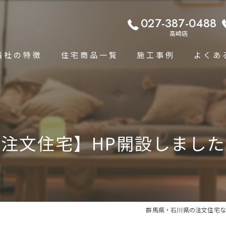
027-387-0488
高崎店
当社の特徴
住宅商品一覧
施工事例
よくあ
コンセプト
平屋住宅専門ページ
高断熱
規格住宅プラン
注文住宅】HP開設しまし
耐震
単身者・小家族向け規格住宅
省エネ
高性能
群馬県・石川県の注文住宅な